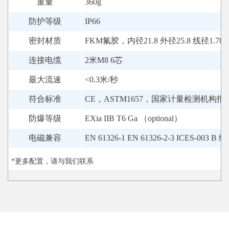
重量
360g
防护等级
IP66
密封材质
FKM氟胶，
内径21.8 外径25.8 线径1.78
连接电缆
2米M8 6芯
最大流速
<0.3米/秒
符合标准
CE，ASTM1657，国家计量检测机构报
防爆等级
EXia IIB T6 Ga （optional）
电磁兼容
EN 61326‐1 EN 61326‐2‐3 ICES‐003 B 级
*更多配置，请与我们联系