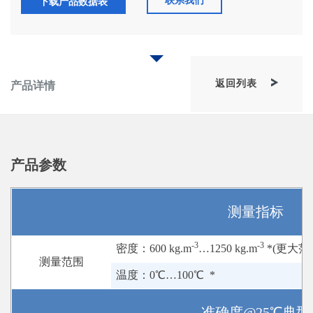
联系我们
下载产品数据表
返回列表
产品详情
产品参数
测量指标
-3
-3
密度：600 kg.m
…1250 kg.m
*(更大范
测量范围
温度：0℃…100℃ *
准确度@25℃典型