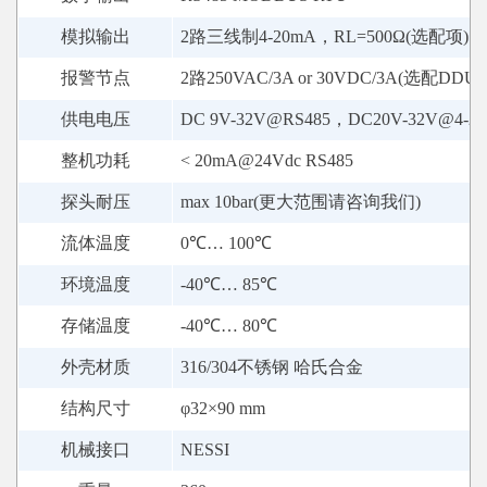
模拟输出
2路三线制4-20mA，RL=500Ω(选配项)
报警节点
2路250VAC/3A or 30VDC/3A(选配DDU3
供电电压
DC 9V-32V@RS485，DC20V-32V@4-2
整机功耗
< 20mA@24Vdc RS485
探头耐压
max 10bar(更大范围请咨询我们)
流体温度
0℃… 100℃
环境温度
-40℃… 85℃
存储温度
-40℃… 80℃
外壳材质
316/304不锈钢 哈氏合金
结构尺寸
φ32×90 mm
机械接口
NESSI