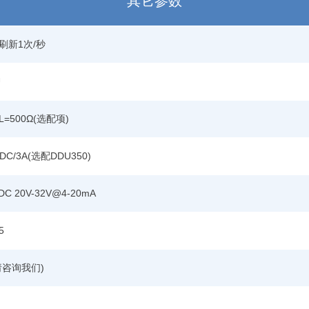
其它参数
刷新1次/秒
U
=500Ω(选配项)
0VDC/3A(选配DDU350)
C 20V-32V@4-20mA
5
围请咨询我们)