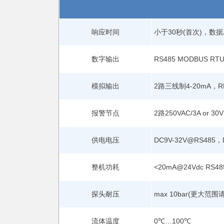
响应时间
小于30秒(首次)，数据
数字输出
RS485 MODBUS RT
模拟输出
2路三线制4-20mA，RL
报警节点
2路250VAC/3A or 3
供电电压
DC9V-32V@RS485，D
整机功耗
<20mA@24Vdc RS48
探头耐压
max 10bar(更大范
流体温度
0℃…100℃