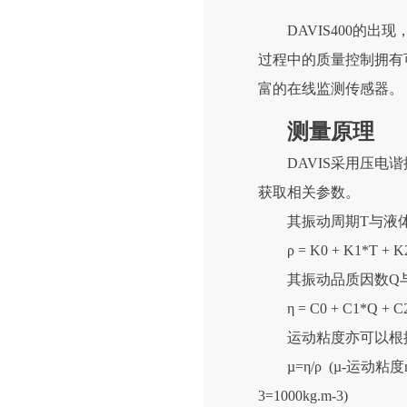
DAVIS400的
过程中的质量控制拥有
富的在线监测传感器。
测量原理
DAVIS采用压
获取相关参数。
其振动周期T与液
ρ = K0 + K1*T
其振动品质因数Q
η = C0 + C1*Q
运动粘度亦可以根
µ=η/ρ (µ-运动粘度
3=1000kg.m-3)