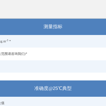
测量指标
-3
kg.m
*
(更大范围请咨询我们)*
准确度@
25
℃典型
大值