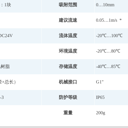
：1块
吸附范围
0…10mm
建议流速
0.05…1m/s *
DC24V
流体温度
-20℃…100℃
环境温度
-20℃…80℃
氧树脂
存储温度
-40℃…85℃
外径×总长）
机械接口
G1"
‐3
防护等级
IP65
重量
200g