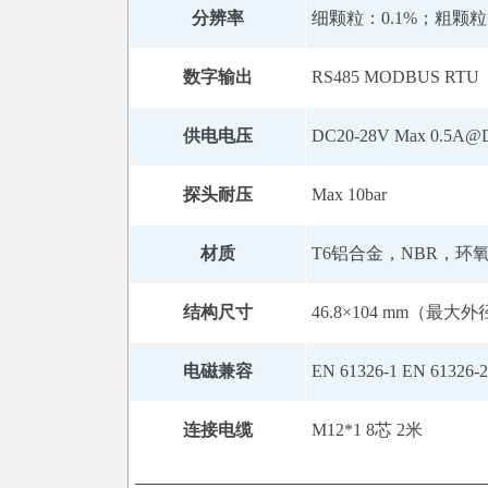
分辨率
细颗粒：0.1%；粗颗粒
数字输出
RS485 MODBUS RTU
供电电压
DC20-28V Max 0.5A@
探头耐压
Max 10bar
材质
T6铝合金，NBR，环
结构尺寸
46.8×104 mm（最大
电磁兼容
EN 61326‐1 EN 61326‐2
连接电缆
M12*1 8芯 2米